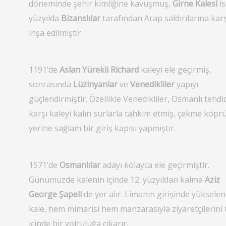
döneminde şehir kimliğine kavuşmuş,
Girne Kalesi
is
yüzyılda
Bizanslılar
tarafından Arap saldırılarına karş
inşa edilmiştir.
1191’de
Aslan Yürekli Richard
kaleyi ele geçirmiş,
sonrasında
Lüzinyanlar
ve
Venedikliler
yapıyı
güçlendirmiştir. Özellikle Venedikliler, Osmanlı tehdi
karşı kaleyi kalın surlarla tahkim etmiş, çekme köpr
yerine sağlam bir giriş kapısı yapmıştır.
1571’de
Osmanlılar
adayı kolayca ele geçirmiştir.
Günümüzde kalenin içinde 12. yüzyıldan kalma
Aziz
George Şapeli
de yer alır. Limanın girişinde yükselen
kale, hem mimarisi hem manzarasıyla ziyaretçilerini 
içinde bir yolculuğa çıkarır.