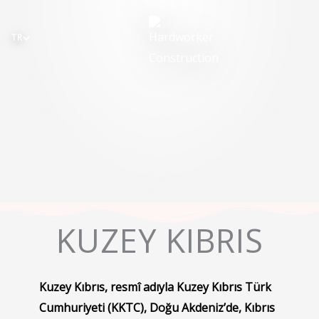
İçeriğe
atla
TR
KUZEY KIBRIS
Kuzey Kıbrıs, resmî adıyla Kuzey Kıbrıs Türk
Cumhuriyeti (KKTC), Doğu Akdeniz’de, Kıbrıs