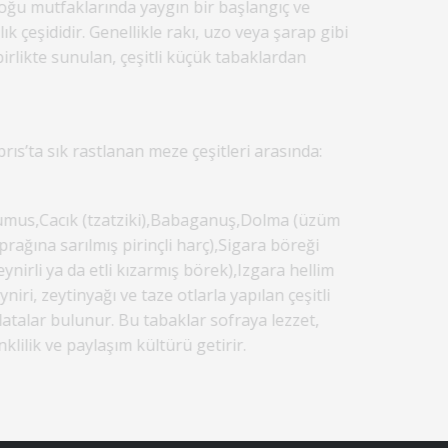
oğu mutfaklarında yaygın bir başlangıç ve
lık çeşididir. Genellikle rakı, uzo veya şarap gibi
 birlikte sunulan, çeşitli küçük tabaklardan
rıs’ta sık rastlanan meze çeşitleri arasında:
mus,Cacık (tzatziki),Babaganuş,Dolma (üzüm
prağına sarılmış pirinçli harç),Sigara böreği
eynirli ya da etli kızarmış börek),Izgara hellim
yniri, zeytinyağı ve taze otlarla yapılan çeşitli
latalar bulunur. Bu tabaklar sofraya lezzet,
nklilik ve paylaşım kültürü getirir.