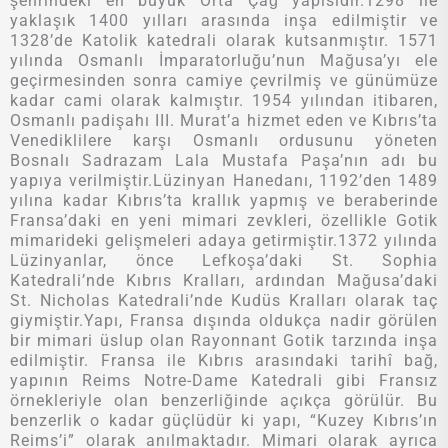
şehrindeki en büyük Orta Çağ yapısıdır.1298 ile
yaklaşık 1400 yılları arasında inşa edilmiştir ve
1328’de Katolik katedrali olarak kutsanmıştır. 1571
yılında Osmanlı İmparatorluğu’nun Mağusa’yı ele
geçirmesinden sonra camiye çevrilmiş ve günümüze
kadar cami olarak kalmıştır. 1954 yılından itibaren,
Osmanlı padişahı III. Murat’a hizmet eden ve Kıbrıs’ta
Venediklilere karşı Osmanlı ordusunu yöneten
Bosnalı Sadrazam Lala Mustafa Paşa’nın adı bu
yapıya verilmiştir.Lüzinyan Hanedanı, 1192’den 1489
yılına kadar Kıbrıs’ta krallık yapmış ve beraberinde
Fransa’daki en yeni mimari zevkleri, özellikle Gotik
mimarideki gelişmeleri adaya getirmiştir.1372 yılında
Lüzinyanlar, önce Lefkoşa’daki St. Sophia
Katedrali’nde Kıbrıs Kralları, ardından Mağusa’daki
St. Nicholas Katedrali’nde Kudüs Kralları olarak taç
giymiştir.Yapı, Fransa dışında oldukça nadir görülen
bir mimari üslup olan Rayonnant Gotik tarzında inşa
edilmiştir. Fransa ile Kıbrıs arasındaki tarihî bağ,
yapının Reims Notre-Dame Katedrali gibi Fransız
örnekleriyle olan benzerliğinde açıkça görülür. Bu
benzerlik o kadar güçlüdür ki yapı, “Kuzey Kıbrıs’ın
Reims’i” olarak anılmaktadır. Mimari olarak ayrıca