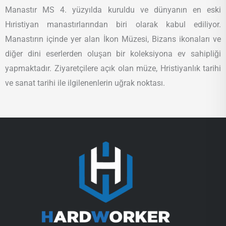
Manastır MS 4. yüzyılda kuruldu ve dünyanın en eski
Hıristiyan manastırlarından biri olarak kabul ediliyor.
Manastırın içinde yer alan İkon Müzesi, Bizans ikonaları ve
diğer dini eserlerden oluşan bir koleksiyona ev sahipliği
yapmaktadır. Ziyaretçilere açık olan müze, Hristiyanlık tarihi
ve sanat tarihi ile ilgilenenlerin uğrak noktası.