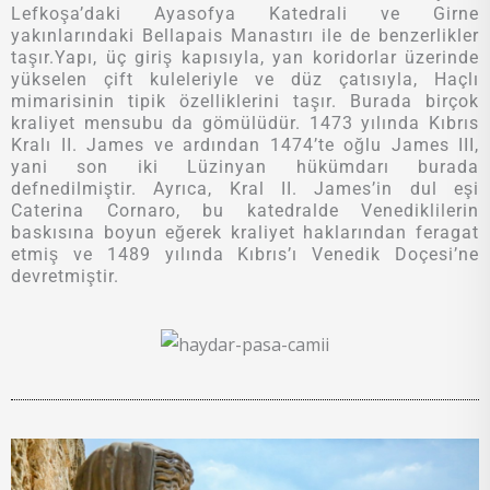
Lefkoşa’daki Ayasofya Katedrali ve Girne
yakınlarındaki Bellapais Manastırı ile de benzerlikler
taşır.Yapı, üç giriş kapısıyla, yan koridorlar üzerinde
yükselen çift kuleleriyle ve düz çatısıyla, Haçlı
mimarisinin tipik özelliklerini taşır. Burada birçok
kraliyet mensubu da gömülüdür. 1473 yılında Kıbrıs
Kralı II. James ve ardından 1474’te oğlu James III,
yani son iki Lüzinyan hükümdarı burada
defnedilmiştir. Ayrıca, Kral II. James’in dul eşi
Caterina Cornaro, bu katedralde Venediklilerin
baskısına boyun eğerek kraliyet haklarından feragat
etmiş ve 1489 yılında Kıbrıs’ı Venedik Doçesi’ne
devretmiştir.