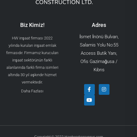
Biz Kimiz!
Adres
İsmet İnönü Bulvarı,
HW inşaat firması 2022
Salamis Yolu No:55
yılında kurulan inşaat emlak
firmasıdır. Firmamız kurucuları
Access Butik Yanı,
inşaat sektörünün farklı
Ofis Gazimağusa /
alanlarında farklı firma isimleri
Kıbrıs
altında 30 yıl aşkındır hizmet
vermektedir.
F
Y
I
a
o
n
Daha Fazlası
c
u
s
e
t
t
b
u
a
o
b
g
o
e
r
k
a
-
m
f